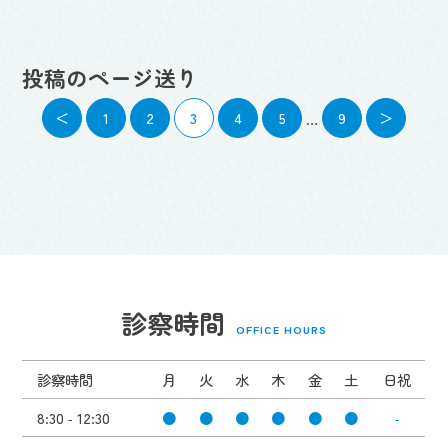
投稿のページ送り
＜
1
2
3
4
5
9
＞
…
診察時間
OFFICE HOURS
診察時間
月
火
水
木
金
土
日祝
8:30 - 12:30
●
●
●
●
●
●
-