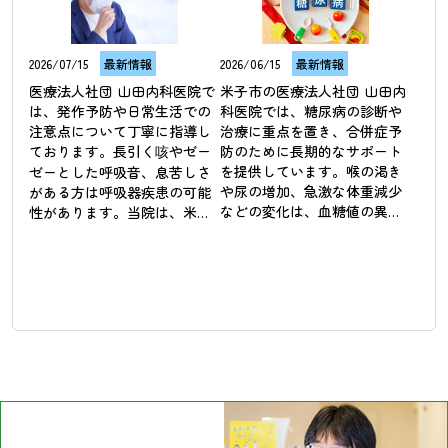
2026/07/15
最新情報
2026/06/15
最新情報
医療法人社団 山田内科医院で
米子市の医療法人社団 山田内
は、発作予防や日常生活での
科医院では、糖尿病の診断や
注意点について丁寧に指導し
治療に重点を置き、合併症予
ております。長引く咳やゼー
防のために長期的なサポート
を提供しています。喉の渇き
ゼーとした呼吸音、息苦しさ
や尿の増加、急激な体重減少
がある方は呼吸器疾患の可能
などの変化は、血糖値の異常
性があります。当院は、米子
が影響している可能性があり
市において喘息などの呼吸器
ます。糖尿病は初期段階では
疾患の診療に対応し、患者様
自覚症状が少ないため、定期
の呼吸を楽にするためのサポ
的な検査による管理が重要で
ートを行っています。気管支
す。

の状態を評価し、吸入薬や内
服薬を使用して症状の安定を
当院では血液検査の結果を基
図ることが治療の基本です。
に、食事や運動の指導、薬物
季節の変わり目や夜間に症状
療法を組み合わせて血糖コン
が悪化しやすい方には、早期
トロールに取り組んでいま
の受診をお勧めしておりま
す。将来の健康を維持するた
す。患者様の快適な呼吸を大