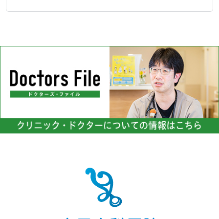
す。

の状態を評価し、吸入薬や内
服薬を使用して症状の安定を
当院では血液検査の結果を基
図ることが治療の基本です。
に、食事や運動の指導、薬物
季節の変わり目や夜間に症状
療法を組み合わせて血糖コン
が悪化しやすい方には、早期
トロールに取り組んでいま
の受診をお勧めしておりま
す。将来の健康を維持するた
す。患者様の快適な呼吸を大
めには、適切な対策が不可欠
切にしています。
です。健康管理をサポートす
ることを大切にしています。