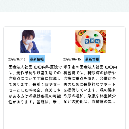
2026/07/15
最新情報
2026/06/15
最新情報
医療法人社団 山田内科医院で
米子市の医療法人社団 山田内
は、発作予防や日常生活での
科医院では、糖尿病の診断や
注意点について丁寧に指導し
治療に重点を置き、合併症予
ております。長引く咳やゼー
防のために長期的なサポート
を提供しています。喉の渇き
ゼーとした呼吸音、息苦しさ
や尿の増加、急激な体重減少
がある方は呼吸器疾患の可能
などの変化は、血糖値の異常
性があります。当院は、米子
が影響している可能性があり
市において喘息などの呼吸器
ます。糖尿病は初期段階では
疾患の診療に対応し、患者様
自覚症状が少ないため、定期
の呼吸を楽にするためのサポ
的な検査による管理が重要で
ートを行っています。気管支