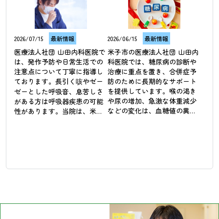
2026/07/15
最新情報
2026/06/15
最新情報
医療法人社団 山田内科医院で
米子市の医療法人社団 山田内
は、発作予防や日常生活での
科医院では、糖尿病の診断や
注意点について丁寧に指導し
治療に重点を置き、合併症予
ております。長引く咳やゼー
防のために長期的なサポート
を提供しています。喉の渇き
ゼーとした呼吸音、息苦しさ
や尿の増加、急激な体重減少
がある方は呼吸器疾患の可能
などの変化は、血糖値の異常
性があります。当院は、米子
が影響している可能性があり
市において喘息などの呼吸器
ます。糖尿病は初期段階では
疾患の診療に対応し、患者様
自覚症状が少ないため、定期
の呼吸を楽にするためのサポ
的な検査による管理が重要で
ートを行っています。気管支
す。

の状態を評価し、吸入薬や内
服薬を使用して症状の安定を
当院では血液検査の結果を基
図ることが治療の基本です。
に、食事や運動の指導、薬物
季節の変わり目や夜間に症状
療法を組み合わせて血糖コン
が悪化しやすい方には、早期
トロールに取り組んでいま
の受診をお勧めしておりま
す。将来の健康を維持するた
す。患者様の快適な呼吸を大