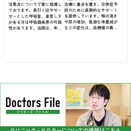
注意点について丁寧に指導し
治療に重点を置き、合併症予
ております。長引く咳やゼー
防のために長期的なサポート
を提供しています。喉の渇き
ゼーとした呼吸音、息苦しさ
や尿の増加、急激な体重減少
がある方は呼吸器疾患の可能
などの変化は、血糖値の異常
性があります。当院は、米子
が影響している可能性があり
市において喘息などの呼吸器
ます。糖尿病は初期段階では
疾患の診療に対応し、患者様
自覚症状が少ないため、定期
の呼吸を楽にするためのサポ
的な検査による管理が重要で
ートを行っています。気管支
す。

の状態を評価し、吸入薬や内
服薬を使用して症状の安定を
当院では血液検査の結果を基
図ることが治療の基本です。
に、食事や運動の指導、薬物
季節の変わり目や夜間に症状
療法を組み合わせて血糖コン
が悪化しやすい方には、早期
トロールに取り組んでいま
の受診をお勧めしておりま
す。将来の健康を維持するた
す。患者様の快適な呼吸を大
めには、適切な対策が不可欠
切にしています。
です。健康管理をサポートす
ることを大切にしています。