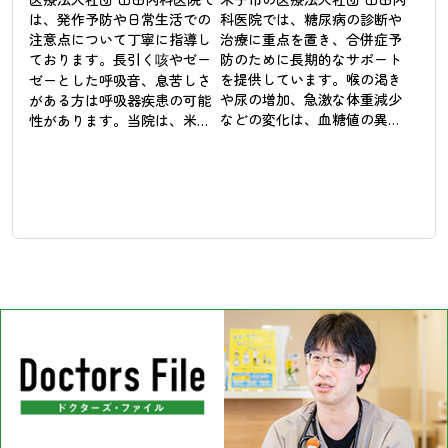
は、発作予防や日常生活での
科医院では、糖尿病の診断や
注意点について丁寧に指導し
治療に重点を置き、合併症予
ております。長引く咳やゼー
防のために長期的なサポート
を提供しています。喉の渇き
ゼーとした呼吸音、息苦しさ
や尿の増加、急激な体重減少
がある方は呼吸器疾患の可能
などの変化は、血糖値の異常
性があります。当院は、米子
が影響している可能性があり
市において喘息などの呼吸器
ます。糖尿病は初期段階では
疾患の診療に対応し、患者様
自覚症状が少ないため、定期
の呼吸を楽にするためのサポ
的な検査による管理が重要で
ートを行っています。気管支
す。

の状態を評価し、吸入薬や内
服薬を使用して症状の安定を
当院では血液検査の結果を基
図ることが治療の基本です。
に、食事や運動の指導、薬物
季節の変わり目や夜間に症状
療法を組み合わせて血糖コン
が悪化しやすい方には、早期
トロールに取り組んでいま
の受診をお勧めしておりま
す。将来の健康を維持するた
す。患者様の快適な呼吸を大
めには、適切な対策が不可欠
切にしています。
です。健康管理をサポートす
ることを大切にしています。